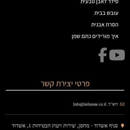
סילר לאבן טבעית
עובש בבית
הסרת אבנית
איך מורידים כתם שמן
פרטי יצירת קשר
דוא”ל. Info@milstone.co.il
סניף אשדוד ·
מחסן, שירות ויעוץ הבטיחות 1, אשדוד