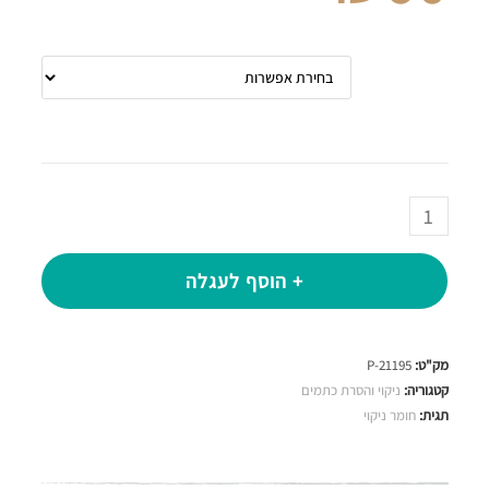
תכולה
+ הוסף לעגלה
מק"ט:
P-21195
קטגוריה:
ניקוי והסרת כתמים
תגית:
חומר ניקוי