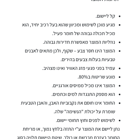
קל ליישום.
מגיע מוכן לשימוש ומכיוון שהוא בעל רכיב יחיד, הוא
מכיל תכולה גבוהה של חומר פעיל.
נוזליות המוצר מאפשרת חדירות גבוהה.
המוצר הינו חסר צבע – שקוף, ולכן מתאים לאבנים
טבעיות בעלות צבעים בהירים.
עמיד בפני פגעי מזג האוויר ואינו מצהיב.
מונע שריטות ב80%.
המוצר אינו מכיל ממיסים אורגניים.
הוא מספק התנגדות למים וכתמים.
החומר אינו חוסם את נקבוביות האבן, והאבן הטבעית
שומרת על יכולת "הנשימה" שלה.
לשימוש לפנים וחוץ תחומי יישום.
נתן ליישם את המוצר ע"י התזה בלחץ נמוך, או מריחת
החומר בעזרת מברשת או רולר. שיטת היישום תלויה בסוג