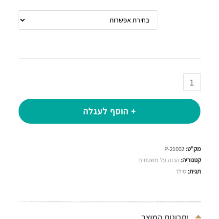
תכולה
+ הוסף לעגלה
מק"ט:
P-21002
קטגוריה:
הגנה על משטחים
תגית:
סילר
יתרונות המוצר