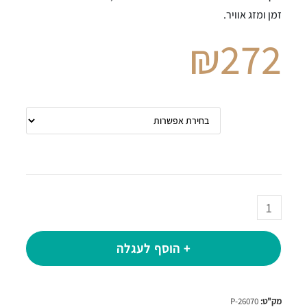
זמן ומזג אוויר.
₪
272
תכולה
+ הוסף לעגלה
מק"ט:
P-26070