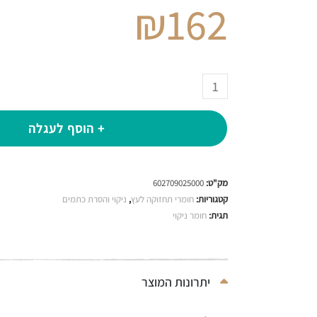
₪
162
+ הוסף לעגלה
מק"ט:
602709025000
קטגוריות:
חומרי תחזוקה לעץ
,
ניקוי והסרת כתמים
תגית:
חומר ניקוי
יתרונות המוצר