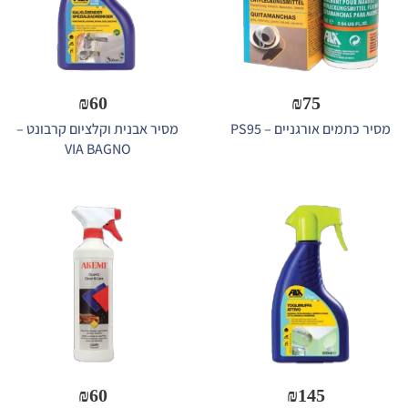
₪
60
₪
75
מסיר כתמים אורגניים – PS95
מסיר אבנית וקלציום קרבונט –
VIA BAGNO
₪
60
₪
145