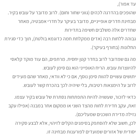
עד אפור),
שהופכים בהדרגה לכהים (גווני שחור וחום). לרוב מדובר על עובש בקיר.
מבחינת חדרים אופייניים, מדובר בעיקר על חדרי אמבטיה, מאחר
שחדרים אלה משלבים חשיפה בתדירות
גבוהה ללחות רבה (אדים ממקלחת חמה כדוגמא בולטת), תוך כדי סגירת
החלונות (בחורף בעיקר).
מה גם שמדובר לרוב בחדר קטן יחסית. מרתפים, הם עוד מוקד קלאסי
להיווצרות עובש. הריח האופייני הוא גם סימן לעובש.
יתושים עשויים להוות סימן נוסף, אם כי לא וודאי, מאחר שהם מעידים
לרוב על הימצאות רטיבות, בלי שיהיה לכך בהכרח קשר לעובש.
כדאי לזכור, שעשויה להיות התפתחות נסתרת של עובש בקיר עצמו.
זאת, עקב חדירת לחות מהצד השני או ממקום אחר במבנה (אפילו עקב
נזילה מדירת השכנים שמעליכם).
לכן, חשוב שלא להסתפק בסימנים הקלים לזיהוי, אלא לבצע סקירה
יסודית של אזורים שמועדים לפורענות מבחינה זו.