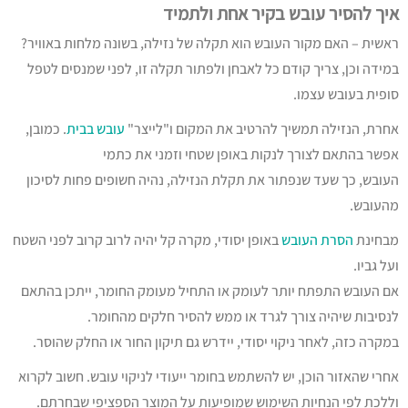
איך להסיר עובש בקיר אחת ולתמיד
ראשית – האם מקור העובש הוא תקלה של נזילה, בשונה מלחות באוויר?
במידה וכן, צריך קודם כל לאבחן ולפתור תקלה זו, לפני שמנסים לטפל
סופית בעובש עצמו.
אחרת, הנזילה תמשיך להרטיב את המקום ו"לייצר"
עובש בבית
. כמובן,
אפשר בהתאם לצורך לנקות באופן שטחי וזמני את כתמי
העובש, כך שעד שנפתור את תקלת הנזילה, נהיה חשופים פחות לסיכון
מהעובש.
מבחינת
הסרת העובש
באופן יסודי, מקרה קל יהיה לרוב קרוב לפני השטח
ועל גביו.
אם העובש התפתח יותר לעומק או התחיל מעומק החומר, ייתכן בהתאם
לנסיבות שיהיה צורך לגרד או ממש להסיר חלקים מהחומר.
במקרה כזה, לאחר ניקוי יסודי, יידרש גם תיקון החור או החלק שהוסר.
אחרי שהאזור הוכן, יש להשתמש בחומר ייעודי לניקוי עובש. חשוב לקרוא
וללכת לפי הנחיות השימוש שמופיעות על המוצר הספציפי שבחרתם.