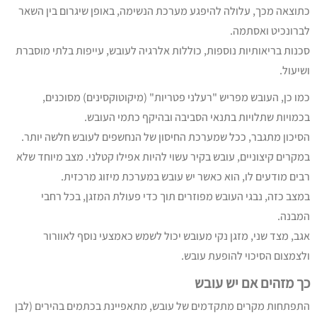
כתוצאה מכך, עלולה להיפגע מערכת הנשימה, באופן שיגרום בין השאר
לברונכיט ואסתמה.
סכנות בריאותיות נוספות, כוללות אלרגיה לעובש, עייפות בלתי מוסברת
ושיעול.
כמו כן, העובש מפריש ​"רעלני פטריות" (מיקוטוקסינים) מסוכנים,
בכמויות שתלויות בתנאי הסביבה ובהיקף כתמי העובש.
הסיכון מתגבר, ככל שמערכת החיסון של הנחשפים לעובש חלשה יותר.
במקרים קיצוניים, עובש בקיר עשוי להיות אפילו קטלני. מצב מיוחד שלא
רבים מודעים לו, הוא כאשר יש עובש במערכת מיזוג מרכזית.
במצב כזה, נבגי העובש מפוזרים תוך כדי פעולת המזגן, בכל רחבי
המבנה.
אגב, מצד שני, מזגן נקי מעובש יכול לשמש כאמצעי נוסף לאוורור
ולצמצום הסיכוי להופעת עובש.
כך מזהים אם יש עובש
התפתחות מקרים מתקדמים של עובש, מתאפיינת בכתמים בהירים (לבן