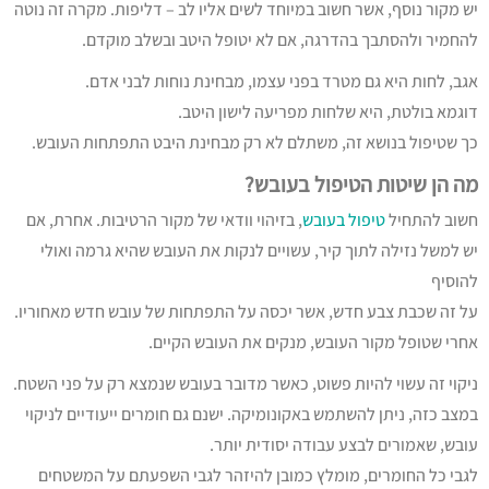
יש מקור נוסף, אשר חשוב במיוחד לשים אליו לב – דליפות. מקרה זה נוטה
להחמיר ולהסתבך בהדרגה, אם לא יטופל היטב ובשלב מוקדם.
אגב, לחות היא גם מטרד בפני עצמו, מבחינת נוחות לבני אדם.
דוגמא בולטת, היא שלחות מפריעה לישון היטב.
כך שטיפול בנושא זה, משתלם לא רק מבחינת היבט התפתחות העובש.
מה הן שיטות הטיפול בעובש?
חשוב להתחיל
טיפול בעובש
, בזיהוי וודאי של מקור הרטיבות. אחרת, אם
יש למשל נזילה לתוך קיר, עשויים לנקות את העובש שהיא גרמה ואולי
להוסיף
על זה שכבת צבע חדש, אשר יכסה על התפתחות של עובש חדש מאחוריו.
אחרי שטופל מקור העובש, מנקים את העובש הקיים.
ניקוי זה עשוי להיות פשוט, כאשר מדובר בעובש שנמצא רק על פני השטח.
במצב כזה, ניתן להשתמש באקונומיקה. ישנם גם חומרים ייעודיים לניקוי
עובש, שאמורים לבצע עבודה יסודית יותר.
לגבי כל החומרים, מומלץ כמובן להיזהר לגבי השפעתם על המשטחים