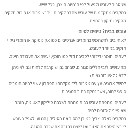
שמסביב לעובש ולפעול לפי הנחיות היצרן, ככל שיש.
במקרים מתקדמים של עובש שחדר לקירות, יידרש גירוד או פירוק חלקים
מהקיר ותיקון בהתאם.
עובש בבית? טיפים לסיום
לא חייבים להשתמש בחומרים אגרסיביים כמו אקונומיקה או חומרי ניקוי
חזקים במיוחד לעובש.
לעתים, חומר ידידותי לסביבה וזול כמו חומץ, יעשה את העבודה היטב.
מה עושים לגבי חללים סגורים, שבהם גם יש קרבה ללחות וגם לא ניתן
לדאוג לאיוורור נאות?
למשל ארונית עץ עם מגירות ליד מקלחת? הפתרון עשוי להיות חומרים
סופגי לחות, אשר נמקם בתוך המגירות.
לעתים, מתפתח עובש בבית מתחת לשכבת סיליקון לאטימה, חומר
שאופייני לאזורים לחים.
במקרים כאלה, צריך כמובן להסיר את הסיליקון הנגוע, לטפל בעובש,
לייבש היטב את האזור ואז לשים בחזרה את שכבת ההגנה.