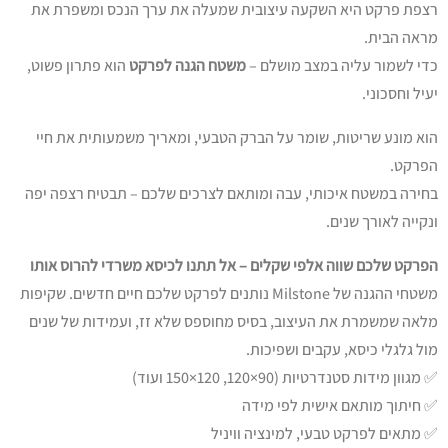
רצפת פרקט היא השקעה עיצובית שמעלה את ערך הנכס ומשפרת את
מראה הבית.
כדי לשמור עליה במצב מושלם –
משטח הגנה לפרקט
הוא פתרון פשוט,
יעיל וחסכוני.
הוא מונע שריטות, שומר על הברק הטבעי, ומאריך משמעותית את חיי
הפרקט.
בחירה במשטח איכותי, עבה ומותאם לצרכים שלכם – תבטיח רצפה יפה
ונקייה לאורך שנים.
הפרקט שלכם שווה אלפי שקלים – אל תתנו לכיסא משרדי להרוס אותו
משטחי ההגנה של Milstone נותנים לפרקט שלכם חיים חדשים. שקיפות
מלאה שמשמרת את העיצוב, בסיס מחוספס שלא זז, ועמידות של שנים
מול גלגלי כיסא, עקבים ושפיכות.
✅ מגוון מידות סטנדרטיות (90×120, 120×150 ועוד)
✅ חיתוך מותאם אישית לפי מידה
✅ מתאים לפרקט טבעי, למינציה וויניל