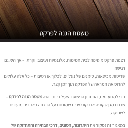
משטח הגנה לפרקט
רצפת פרקט מוסיפה לבית חמימות, אלגנטיות ועיצוב יוקרתי – אך היא גם
רגישה.
שריטות מכיסאות, סימנים של נעליים, לכלוך או רטיבות – כל אלה עלולים
להרוס את המראה של הפרקט תוך זמן קצר.
כדי למנוע זאת, הפתרון הפשוט והיעיל ביותר הוא
משטח הגנה לפרקט
–
שכבת מגן שקופה או דקורטיבית שמונחת על הרצפה באזורים מועדים
לשחיקה.
במאמר זה נסקור את
היתרונות, הסוגים, דרכי הבחירה והתחזוקה
של