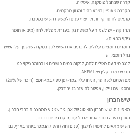
קררה שבחבל טוסקנה, איטליה.
הקררה מאופיין בצבע בהיר ומגוון מרקמים.
מתאים לחיפוי קירות ולריצוף פנים ולמשטח השיש במטבח.
תחזוקה – יש לשמור על משטח נקי בעזרת מטלית לחה (מים או חומר
ניקוי מתאים).
חומרים חומציים עלולים להכתים את השיש לכן, במקרה שנשפך על השיש
נוזל חומצי, יש
לנגב מיד עם מטלית לחה, לנקות במים פושרים או בחומר ניקוי כמו
תרסיס מבריקלין של AKEMI.
אם הכתם לא הוסר, הניחו עליו צמר-גפן ספוג במי-חמצן (ריכוז של 20%)
וחסמו עם ניילון, אפשר להיעזר בנייר דבק.
שיש חברון
מאפיינים: שיש חברון הוא סוג של אבן גיר שמגיע ממחצבות בהרי חברון.
האבן בהירה בגווני אפור או בז' עם מרקם גידים ורדרד.
השיש מתאים לחיפוי ולריצוף (פנים וחוץ) והסוג הנמכר ביותר בארץ, גם