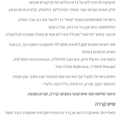
מהצטברות מינרלים על גדות נחלים תת קרקעיים שיבשו.
סלע השיש הגבישי נוצר מאחד המינרלים: דולומיט, קלציט או סרפנטין.
בישראל משתמשים במונח "שיש" כדי לתאר את רוב אבני הסלע
המלוטשות (כמו אבן גיר וגרניט), אבל בעצם
מדובר בשיש "מדומה" שכולל מינרלים אחרים מאלה שמוזכרים למעלה.
סוגי השיש השונים מקבלים את שמם לפי המקום בו נחצבו וכך, בין אבני
השיש הנפוצים בעולם
נמצא את: Paros מיוון, Carrara מאיטליה, roconnesus מטורקיה,
Macael מספרד, Makrana מהודו ועוד.
השיש בישראל מקבל אף הוא את שמו מהאזור שבו נחצב: אבן מצפה
(מכתש רמון), חברון, כרמיאל, גליל וכפר גלעדי.
תיאור שלושה סוגי שיש טבעי נפוצים: קררה, חברון ומצפה.
שיש קררה
מאפיינים: שיש קררה הוא אבן גיר איכותית ויוקרתית שמקורה בעיר מסה