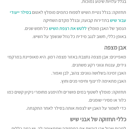
בגלל עלויות שינוע נמוכות.
תחזוקה: בגלל נטיית השיש לספוח כתמים מומלץ לאטום
בסילר ייעודי
עבור שיש
בתדירות קבועה; ובגלל מקדם השחיקה
הנמוך של האבן מומלץ
ללטש את רצפת השיש
כל חמש שנים.
באופן כללי, חשוב לנגב מידית כל נוזל שנשפך על השיש.
אבן מצפה
מאפיינים: אבן מצפה נחצבת באזור מצפה רמון. היא מאופיינת במרקמי
גידים, עננות וגווני רקע משתנים.
האבן זמינה בשלושה גוונים: צהוב, לבן ואפור.
האבן מתאימה לריצוף וחיפוי פנים וחוץ.
תחזוקה: מומלץ לשטוף במים פושרים ולהימנע מחומרי ניקיון קשים כמו
כלור או מסירי שומנים.
כדי לשמור על האבן יש לצפות אותה בסילר לאחר התקנתה.
כללי תחזוקה של אבני שיש
למרות שכול אבן דורשת את התחזוקה שמתאימה לה, יש כמה כללים