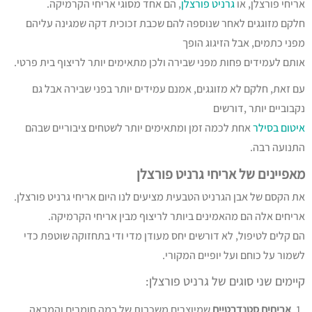
אריחי פורצלן, או
גרניט פורצלן
, הם אחד מסוגי אריחי הקרמיקה.
חלקם מזוגגים לאחר שנוספה להם שכבת זכוכית דקה שמגינה עליהם
מפני כתמים, אבל הזיגוג הופך
אותם לעמידים פחות מפני שבירה ולכן מתאימים יותר לריצוף בית פרטי.
עם זאת, חלקם לא מזוגגים, אמנם עמידים יותר בפני שבירה אבל גם
נקבוביים יותר ,דורשים
איטום בסילר
אחת לכמה זמן ומתאימים יותר לשטחים ציבוריים שבהם
התנועה רבה.
מאפיינים של אריחי גרניט פורצלן
את הקסם של אבן הגרניט הטבעית מציעים לנו היום אריחי גרניט פורצלן.
אריחים אלה הם מהאמינים ביותר לריצוף מבין אריחי הקרמיקה.
הם קלים לטיפול, לא דורשים יחס מעודן מדי ודי בתחזוקה שוטפת כדי
לשמור על כוחם ועל יופיים המקורי.
קיימים שני סוגים של גרניט פורצלן:
אריחים סטנדרטיים
שמיוצרים משכבות של כמה חומרים והמראה