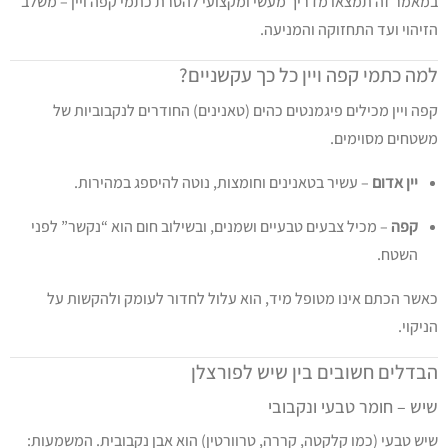
במאמר זה תמצאו מדריך מעשי ומקצועי להסרת כתמי קפה ויין – משלב
הזיהוי ועד התחזוקה והמניעה.
למה כתמי קפה ויין כל כך עקשניים?
קפה ויין מכילים פיגמנטים כהים (טאנינים) החודרים לנקבוביות של
משטחים מסוימים.
יין אדום
– עשיר בטאנינים וחומצות, נוטה להיספג במהירות.
קפה
– מכיל צבעים טבעיים ושמנים, ובשילוב חום הוא “נקשר” לפני
השטח.
כאשר הכתם אינו מטופל מיד, הוא עלול לחדור לעומק ולהקשות על
הניקוי.
הבדלים חשובים בין שיש לפורצלן
שיש – חומר טבעי ונקבובי
שיש טבעי (כמו קלקטה, קררה, טרוורטין) הוא אבן נקבובית. המשמעות: