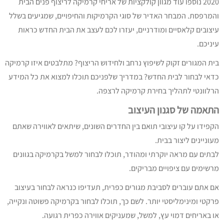
2020 נוספו עוד מגוון קולקציות של אריחי קרמיקה לריצוף פנים הבית
והמרפסת. המבחר האדיר של סוגי הקרמיקות והחיפויים, שמגיעים בשלל
עיצובים קלאסיים ומודרניים, יעזרו לכם לעצב את הבית החדש כראות
עיניכם.
בית המגורים זקוק לשיפוץ נרחב ולחידוש הריצוף? מתלבטים איזו קרמיקה
כדאי לבחור לבית החדש? במדריך שלפניכם תוכלו למצוא את כל המידע
הרלוונטי לתהליך בחירת קרמיקה לרצפה.
התאמה של סגנון העיצוב
הקפידו על קו עיצובי תואם בין החדרים השונים, שיתאים לאווירה שאתם
מעוניינים ליצור בבית.
לבתים עם מראה יוקרתי ומהודר, תוכלו לבחור למשל בקרמיקה בגוונים
מרשימים עם ציפויים מבריקים.
אם אתם עוברים לסביבת מגורים כפרית, תעדיפו כנראה לבחור בעיצוב
פרקטי ומינימליסטי יותר. לשם כך, תוכלו לבחור בקרמיקה פשוטה ונקייה,
או באריחים דמוי עץ, למשל, שמעניקים אווירה כפרית רגועה.