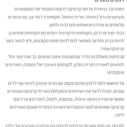
כשמדובר בבחירת אריחה קרמיקה לרצפה המבחר של הטקסטורות
והעיצובים גדול במיוחד: אריחי וינטאז', טקסטורת דמוי עץ, עם עיטורים
קלאסיים או מודרניים שמתאימים לבית ולחוץ.
בבתי מגורים רבים, הקונספט הדקורטיבי הקיים (או הקונספט שמתוכנן
להיות בבית החדש) מאפשר לכם להיות פחות מקובעים, ולא לבחור בסוג
קרמיקה אחיד.
קרמיקות משתלבות נהדר עם סגנונות עיצוב מגוונים, כך שהריצוף יכול
להתאים לאווירה כפרית בסלון, לקונספט העיצובי של המטבח, השירותים
והמקלחת.
אל תחששו לתת לדמיון שלכם מקום: אם הבית מתוכנן להיות עם ילדים
קטנים, תוכלו לרצף את השירותים והמקלחת באריחי קרמיקה מעוטרים
שמשרים אווירה נעימה וכיפית, ובמטבח, למשל, לתת דגש על ריצוף
קרמיקה שמתאים לגווני המטבח או לאווירה הכפרית שאתם מעוניינים
לייצר.
לסיכום, אין ספק שאריחי קרמיקה לרצפה הם הבחירה הטבעית של כולנו.